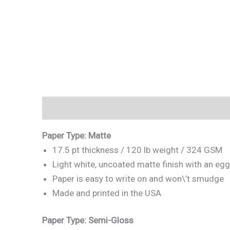
Descripción
Valoraciones (0)
Paper Type: Matte
17.5 pt thickness / 120 lb weight / 324 GSM
Light white, uncoated matte finish with an egg
Paper is easy to write on and won\’t smudge
Made and printed in the USA
Paper Type: Semi-Gloss