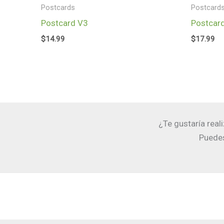
Postcards
Postcard
Postcard V3
Postcar
$
14.99
$
17.99
¿Te gustaría real
Puedes