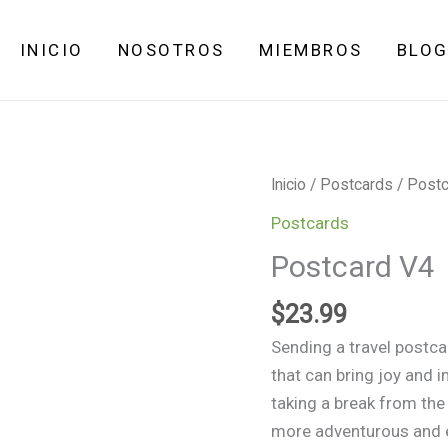
can
INICIO
NOSOTROS
MIEMBROS
BLO
Postcard
Inicio
/
Postcards
/ Postc
V4
Postcards
cantidad
Postcard V4
$
23.99
Sending a travel postcar
that can bring joy and i
taking a break from the
more adventurous and e