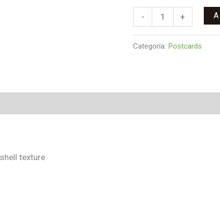
A
-
+
Categoría:
Postcards
shell texture