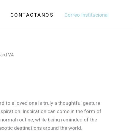
tidad
G
CONTACTANOS
Correo Institucional
ard V4
d to a loved one is truly a thoughtful gesture
nspiration. Inspiration can come in the form of
 normal routine, while being reminded of the
xotic destinations around the world.