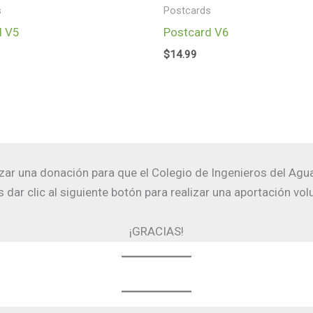
s
Postcards
d V5
Postcard V6
$
14.99
izar una donación para que el Colegio de Ingenieros del Agu
 dar clic al siguiente botón para realizar una aportación volu
¡GRACIAS!